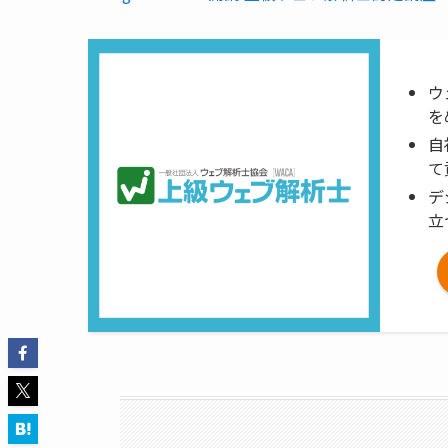
ウ
を
自
て
デ
立