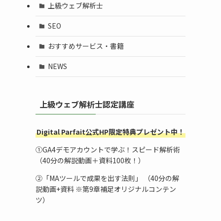
上級ウェブ解析士
SEO
おすすめサービス・書籍
NEWS
上級ウェブ解析士認定講座
Digital Parfait公式HP限定特典プレゼント中！
➀GA4デモアカウントで学ぶ！スピード解析術
（40分の解説動画＋資料100枚！）
➁「MAツールで成果を出す法則」 （40分の解
説動画+資料 ※第9章補足オリジナルコンテン
ツ）