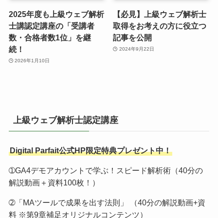
2025年度も上級ウェブ解析
【必見】上級ウェブ解析士
士講認定講座の「受講者
取得をお考えの方に役立つ
数・合格者数1位」を継
記事を公開
続！
2024年9月22日
2026年1月10日
上級ウェブ解析士認定講座
Digital Parfait公式HP限定特典プレゼント中！
➀GA4デモアカウントで学ぶ！スピード解析術（40分の
解説動画＋資料100枚！）
➁「MAツールで成果を出す法則」 （40分の解説動画+資
料 ※第9章補足オリジナルコンテンツ）